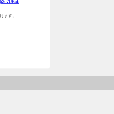
z0j3o7UBob
けます。