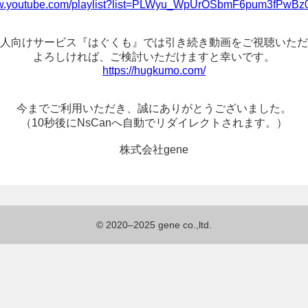
ww.youtube.com/playlist?list=PLWyu_WpUrOSbmF6pum3fPwB
人向けサービス『はぐくも』では
引き続き動画をご視聴いただ
よろしければ、
ご検討いただけますと幸いです。
https://hugkumo.com/
今までご利用いただき、
誠にありがとうございました。
（10秒後にNsCanへ
自動でリダイレクトされます。）
株式会社gene
© 2020–2025 gene co.,ltd.