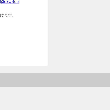
z0j3o7UBob
けます。