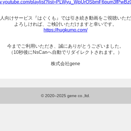
ww.youtube.com/playlist?list=PLWyu_WpUrOSbmF6pum3fPwB
人向けサービス『はぐくも』では
引き続き動画をご視聴いただ
よろしければ、
ご検討いただけますと幸いです。
https://hugkumo.com/
今までご利用いただき、
誠にありがとうございました。
（10秒後にNsCanへ
自動でリダイレクトされます。）
株式会社gene
© 2020–2025 gene co.,ltd.